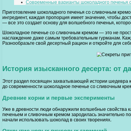
Современные варианты шоколадного печенья 
Приготовление шоколадного печенья со сливочным кремом
ингредиент, каждая пропорция имеет значение, чтобы дос
— все это создает основу для волшебного печенья, котор
Шоколадное печенье со сливочным кремом — это не просто
наслаждение даже самым требовательным гурманам. Кажды
Разнообразьте свой десертный рацион и откройте для себ
История изысканного десерта: от д
Этот раздел посвящен захватывающей истории шедевра ко
до современности шоколадное печенье со сливочным крем
Древние корни и первые эксперименты
Уже в древности люди обнаружили волшебные свойства ка
печеньем и сливочным кремом зародилась значительно по
начали использовать шоколад в своих творениях.
Открытие новых вкусовых гармоний