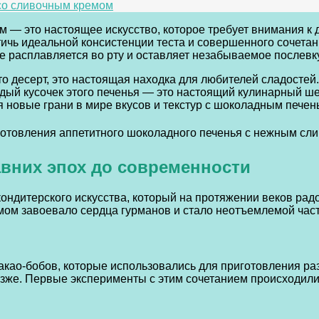
со сливочным кремом
 — это настоящее искусство, которое требует внимания к 
тичь идеальной консистенции теста и совершенного сочета
ое расплавляется во рту и оставляет незабываемое послевк
 десерт, это настоящая находка для любителей сладостей.
й кусочек этого печенья — это настоящий кулинарный шеде
я новые грани в мире вкусов и текстур с шоколадным пече
авних эпох до современности
ндитерского искусства, который на протяжении веков радо
ом завоевало сердца гурманов и стало неотъемлемой част
као-бобов, которые использовались для приготовления раз
зже. Первые эксперименты с этим сочетанием происходили 