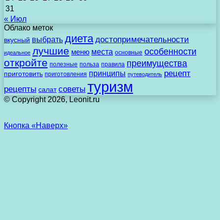
31
« Июл
Облако меток
диета
выбрать
достопримечательности
вкусный
лучшие
особенности
места
меню
основные
идеальное
откройте
преимущества
полезные
польза
правила
рецепт
принципы
приготовить
приготовления
путеводитель
туризм
рецепты
советы
салат
© Copyright 2026, Leonit.ru
Кнопка «Наверх»