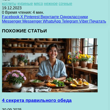
котлеты
куриные
мясо
нежное
сочные
19.12.2023
0
Время чтения: 4 мин.
Facebook
X
Pinterest
Вконтакте
Одноклассники
Messenger
Messenger
WhatsApp
Telegram
Viber
Печатать
ПОХОЖИЕ СТАТЬИ
4 секрета правильного обеда
30.09.2025