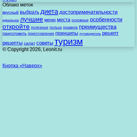
Облако меток
диета
выбрать
достопримечательности
вкусный
лучшие
особенности
места
меню
основные
идеальное
откройте
преимущества
полезные
польза
правила
рецепт
принципы
приготовить
приготовления
путеводитель
туризм
рецепты
советы
салат
© Copyright 2026, Leonit.ru
Кнопка «Наверх»