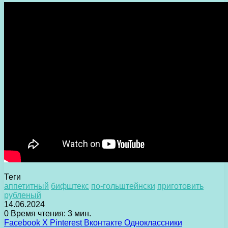
Теги
аппетитный
бифштекс
по-гольштейнски
приготовить
рубленый
14.06.2024
0
Время чтения: 3 мин.
Facebook
X
Pinterest
Вконтакте
Одноклассники