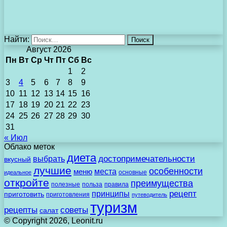
Найти:
Август 2026
Пн
Вт
Ср
Чт
Пт
Сб
Вс
1
2
3
4
5
6
7
8
9
10
11
12
13
14
15
16
17
18
19
20
21
22
23
24
25
26
27
28
29
30
31
« Июл
Облако меток
диета
выбрать
достопримечательности
вкусный
лучшие
особенности
места
меню
основные
идеальное
откройте
преимущества
полезные
польза
правила
рецепт
принципы
приготовить
приготовления
путеводитель
туризм
рецепты
советы
салат
© Copyright 2026, Leonit.ru