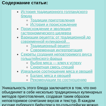
Содержание статьи:
История традиционного голландского
блюда
Традиции приготовления
История и происхождение
Происхождение и эволюция
гастрономического шедевра
Вариации рецепта: от традиционной до
современной кулинарной…
Традиционный рецепт
Современная интерпретация
Секреты создания неповторимого вкуса
гольштейнского фарша
Выбор мяса — ключ к успеху
Секретная смесь специй
Идеальное соотношение мяса и овощей
Баланс мяса и овощей
Рекомендации по соотношению
Уникальность этого блюда заключается в том, что оно
объединяет в себе несколько традиционных кулинарных
методов приготовления, создавая таким образом
неповторимое сочетание вкусов и текстур. В каждом
кусочке рубленого бифштекса по-гольштейнски можно