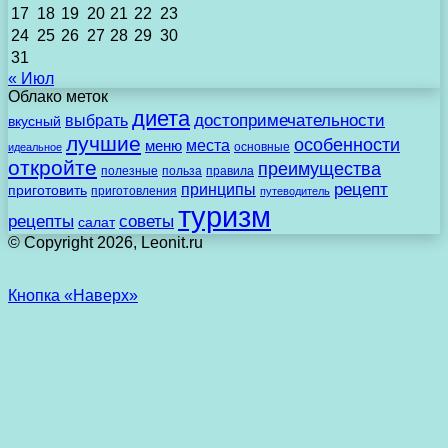
17
18
19
20
21
22
23
24
25
26
27
28
29
30
31
« Июл
Облако меток
диета
выбрать
достопримечательности
вкусный
лучшие
особенности
места
меню
основные
идеальное
откройте
преимущества
полезные
польза
правила
рецепт
принципы
приготовить
приготовления
путеводитель
туризм
рецепты
советы
салат
© Copyright 2026, Leonit.ru
Кнопка «Наверх»