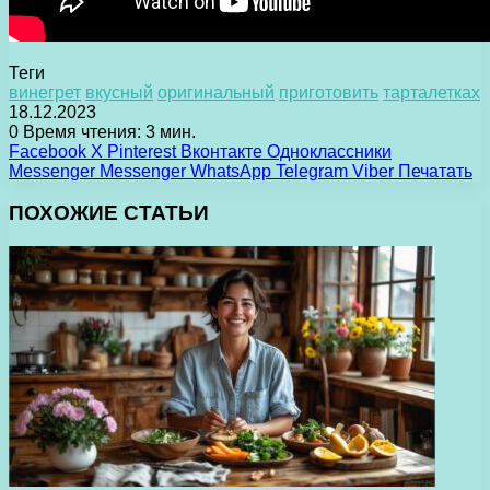
Теги
винегрет
вкусный
оригинальный
приготовить
тарталетках
18.12.2023
0
Время чтения: 3 мин.
Facebook
X
Pinterest
Вконтакте
Одноклассники
Messenger
Messenger
WhatsApp
Telegram
Viber
Печатать
ПОХОЖИЕ СТАТЬИ