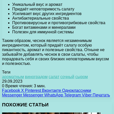
Уникальный вкус и аромат
Придаёт неповторимость салату
Усиливает вкус других ингредиентов
Антибактериальные свойства
Противовирусные и противогрибковые свойства
Богат витаминами и минералами
Полезен для иммунной системы
Таким образом, чеснок является незаменимым
ингредиентом, который придаёт салату особую
пикантность, аромат и полезные свойства. Отныне не
забывайте добавлять чеснок в свои салаты, чтобы
порадовать себя и своих близких неповторимым вкусом
и полезностью.
Теги
ароматным
виноградом
салат
сочный
сыром
29.09.2023
0
Время чтения: 3 мин.
Facebook
X
Pinterest
Вконтакте
Одноклассники
Messenger
Messenger
WhatsApp
Telegram
Viber
Печатать
ПОХОЖИЕ СТАТЬИ