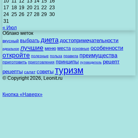
10
11
12
13
14
15
16
17
18
19
20
21
22
23
24
25
26
27
28
29
30
31
« Июл
Облако меток
диета
выбрать
достопримечательности
вкусный
лучшие
особенности
места
меню
основные
идеальное
откройте
преимущества
полезные
польза
правила
рецепт
принципы
приготовить
приготовления
путеводитель
туризм
рецепты
советы
салат
© Copyright 2026, Leonit.ru
Кнопка «Наверх»