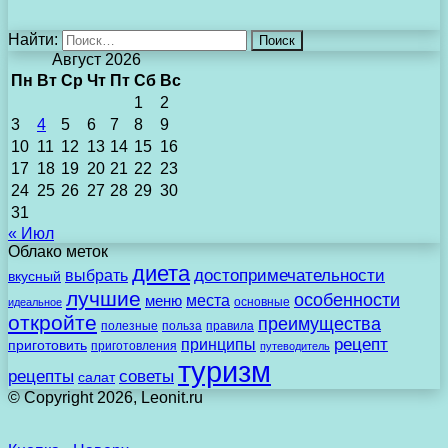
Найти:
Август 2026
Пн
Вт
Ср
Чт
Пт
Сб
Вс
1
2
3
4
5
6
7
8
9
10
11
12
13
14
15
16
17
18
19
20
21
22
23
24
25
26
27
28
29
30
31
« Июл
Облако меток
диета
выбрать
достопримечательности
вкусный
лучшие
особенности
места
меню
основные
идеальное
откройте
преимущества
полезные
польза
правила
рецепт
принципы
приготовить
приготовления
путеводитель
туризм
рецепты
советы
салат
© Copyright 2026, Leonit.ru