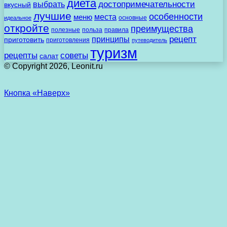
диета
выбрать
достопримечательности
вкусный
лучшие
особенности
места
меню
основные
идеальное
откройте
преимущества
полезные
польза
правила
рецепт
принципы
приготовить
приготовления
путеводитель
туризм
рецепты
советы
салат
© Copyright 2026, Leonit.ru
Кнопка «Наверх»