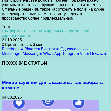
При строительстве домов в Тюмени под ключ важно
учитывать не только функциональность, но и эстетику.
Стильные решения, такое как открытые полки на кухне
или декоративные элементы, могут сделать
пространство более привлекательным.
Теги
комфортного
построить
правильно
проживания
спроектировать
21.10.2025
0
Время чтения: 3 мин.
Facebook
X
Pinterest
Вконтакте
Одноклассники
Messenger
Messenger
WhatsApp
Telegram
Viber
Печатать
ПОХОЖИЕ СТАТЬИ
Микронаушник для экзамена: как выбрать
комплект
04.08.2026