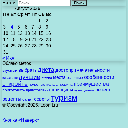
Найти:
Август 2026
Пн
Вт
Ср
Чт
Пт
Сб
Вс
1
2
3
4
5
6
7
8
9
10
11
12
13
14
15
16
17
18
19
20
21
22
23
24
25
26
27
28
29
30
31
« Июл
Облако меток
диета
выбрать
достопримечательности
вкусный
лучшие
особенности
места
меню
основные
идеальное
откройте
преимущества
полезные
польза
правила
рецепт
принципы
приготовить
приготовления
путеводитель
туризм
рецепты
советы
салат
© Copyright 2026, Leonit.ru
Кнопка «Наверх»