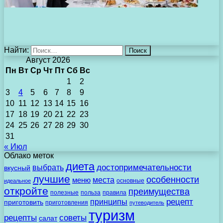
Найти:
Август 2026
Пн
Вт
Ср
Чт
Пт
Сб
Вс
1
2
3
4
5
6
7
8
9
10
11
12
13
14
15
16
17
18
19
20
21
22
23
24
25
26
27
28
29
30
31
« Июл
Облако меток
диета
выбрать
достопримечательности
вкусный
лучшие
особенности
места
меню
основные
идеальное
откройте
преимущества
полезные
польза
правила
рецепт
принципы
приготовить
приготовления
путеводитель
туризм
рецепты
советы
салат