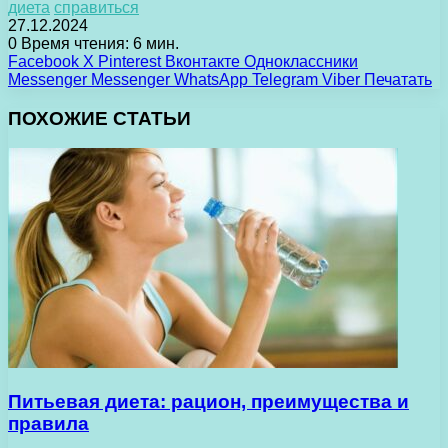
диета
справиться
27.12.2024
0
Время чтения: 6 мин.
Facebook
X
Pinterest
Вконтакте
Одноклассники
Messenger
Messenger
WhatsApp
Telegram
Viber
Печатать
ПОХОЖИЕ СТАТЬИ
Питьевая диета: рацион, преимущества и
правила