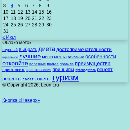
3
4
5
6
7
8
9
10
11
12
13
14
15
16
17
18
19
20
21
22
23
24
25
26
27
28
29
30
31
« Июл
Облако меток
диета
выбрать
достопримечательности
вкусный
лучшие
особенности
места
меню
основные
идеальное
откройте
преимущества
полезные
польза
правила
рецепт
принципы
приготовить
приготовления
путеводитель
туризм
рецепты
советы
салат
© Copyright 2026, Leonit.ru
Кнопка «Наверх»