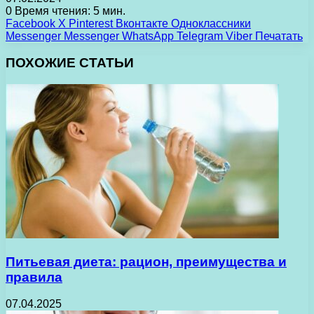
0
Время чтения: 5 мин.
Facebook
X
Pinterest
Вконтакте
Одноклассники
Messenger
Messenger
WhatsApp
Telegram
Viber
Печатать
ПОХОЖИЕ СТАТЬИ
Питьевая диета: рацион, преимущества и
правила
07.04.2025