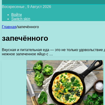
Воскресенье , 9 Август 2026
Войти
Switch skin
Главная
/
запечённого
запечённого
Вкусная и питательная еда — это не только удовольствие
нежное запеченное яйцо с …