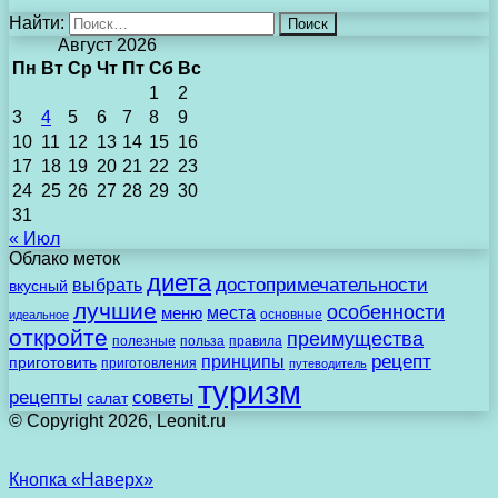
Найти:
Август 2026
Пн
Вт
Ср
Чт
Пт
Сб
Вс
1
2
3
4
5
6
7
8
9
10
11
12
13
14
15
16
17
18
19
20
21
22
23
24
25
26
27
28
29
30
31
« Июл
Облако меток
диета
выбрать
достопримечательности
вкусный
лучшие
особенности
места
меню
основные
идеальное
откройте
преимущества
полезные
польза
правила
рецепт
принципы
приготовить
приготовления
путеводитель
туризм
рецепты
советы
салат
© Copyright 2026, Leonit.ru
Кнопка «Наверх»