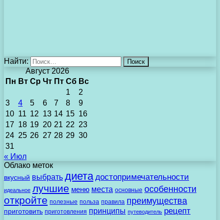
Найти:
Август 2026
Пн
Вт
Ср
Чт
Пт
Сб
Вс
1
2
3
4
5
6
7
8
9
10
11
12
13
14
15
16
17
18
19
20
21
22
23
24
25
26
27
28
29
30
31
« Июл
Облако меток
диета
выбрать
достопримечательности
вкусный
лучшие
особенности
места
меню
основные
идеальное
откройте
преимущества
полезные
польза
правила
рецепт
принципы
приготовить
приготовления
путеводитель