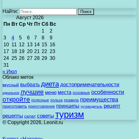
Найти:
Август 2026
Пн
Вт
Ср
Чт
Пт
Сб
Вс
1
2
3
4
5
6
7
8
9
10
11
12
13
14
15
16
17
18
19
20
21
22
23
24
25
26
27
28
29
30
31
« Июл
Облако меток
диета
выбрать
достопримечательности
вкусный
лучшие
особенности
места
меню
основные
идеальное
откройте
преимущества
полезные
польза
правила
рецепт
принципы
приготовить
приготовления
путеводитель
туризм
рецепты
советы
салат
© Copyright 2026, Leonit.ru
Кнопка «Наверх»