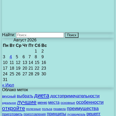
Найти:
Август 2026
Пн
Вт
Ср
Чт
Пт
Сб
Вс
1
2
3
4
5
6
7
8
9
10
11
12
13
14
15
16
17
18
19
20
21
22
23
24
25
26
27
28
29
30
31
« Июл
Облако меток
диета
выбрать
достопримечательности
вкусный
лучшие
особенности
места
меню
основные
идеальное
откройте
преимущества
полезные
польза
правила
рецепт
принципы
приготовить
приготовления
путеводитель