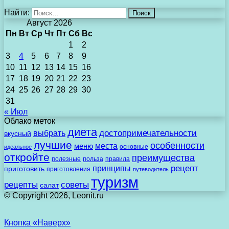
Найти:
Август 2026
Пн
Вт
Ср
Чт
Пт
Сб
Вс
1
2
3
4
5
6
7
8
9
10
11
12
13
14
15
16
17
18
19
20
21
22
23
24
25
26
27
28
29
30
31
« Июл
Облако меток
диета
выбрать
достопримечательности
вкусный
лучшие
особенности
места
меню
основные
идеальное
откройте
преимущества
полезные
польза
правила
рецепт
принципы
приготовить
приготовления
путеводитель
туризм
рецепты
советы
салат
© Copyright 2026, Leonit.ru
Кнопка «Наверх»