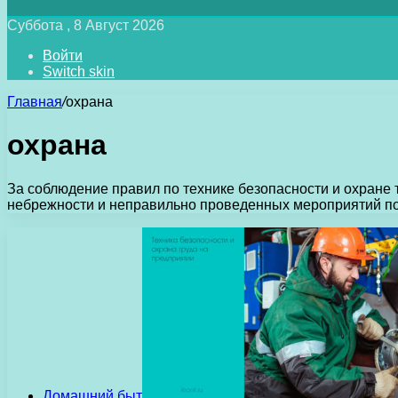
Суббота , 8 Август 2026
Войти
Switch skin
Главная
/
охрана
охрана
За соблюдение правил по технике безопасности и охране т
небрежности и неправильно проведенных мероприятий п
Домашний быт