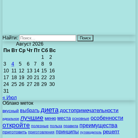
Найти:
Август 2026
Пн
Вт
Ср
Чт
Пт
Сб
Вс
1
2
3
4
5
6
7
8
9
10
11
12
13
14
15
16
17
18
19
20
21
22
23
24
25
26
27
28
29
30
31
« Июл
Облако меток
диета
выбрать
достопримечательности
вкусный
лучшие
особенности
места
меню
основные
идеальное
откройте
преимущества
полезные
польза
правила
рецепт
принципы
приготовить
приготовления
путеводитель