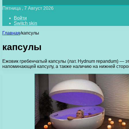
Пятница , 7 Август 2026
Войти
Switch skin
Главная
/
капсулы
капсулы
Ежовик гребенчатый капсулы (лат. Hydnum repandum) — эт
напоминающей капсулу, а также наличию на нижней стор