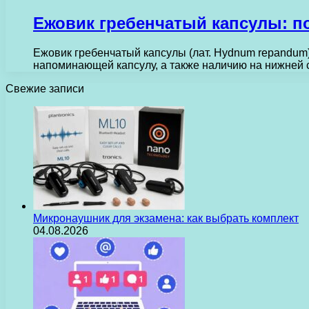
Ежовик гребенчатый капсулы: п
Ежовик гребенчатый капсулы (лат. Hydnum repandum)
напоминающей капсулу, а также наличию на нижней
Свежие записи
Микронаушник для экзамена: как выбрать комплект
04.08.2026