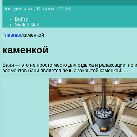
Понедельник , 10 Август 2026
Войти
Switch skin
Главная
/
каменкой
каменкой
Баня — это не просто место для отдыха и релаксации, н
элементов бани является печь с закрытой каменкой. …