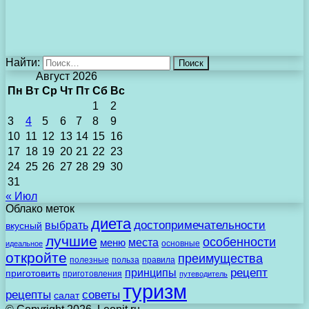
Найти:
Август 2026
Пн
Вт
Ср
Чт
Пт
Сб
Вс
1
2
3
4
5
6
7
8
9
10
11
12
13
14
15
16
17
18
19
20
21
22
23
24
25
26
27
28
29
30
31
« Июл
Облако меток
диета
выбрать
достопримечательности
вкусный
лучшие
особенности
места
меню
основные
идеальное
откройте
преимущества
полезные
польза
правила
рецепт
принципы
приготовить
приготовления
путеводитель
туризм
рецепты
советы
салат