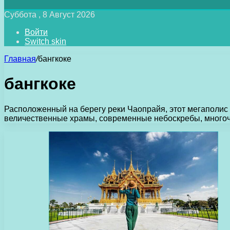
Суббота , 8 Август 2026
Войти
Switch skin
Главная
/
бангкоке
бангкоке
Расположенный на берегу реки Чаопрайя, этот мегаполис
величественные храмы, современные небоскребы, многоч