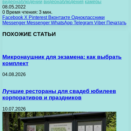
видеонаблюдении
видеонаблюдения
камеры
08.05.2022
0
Время чтения: 3 мин.
Facebook
X
Pinterest
Вконтакте
Одноклассники
Messenger
Messenger
WhatsApp
Telegram
Viber
Печатать
ПОХОЖИЕ СТАТЬИ
Микронаушник для экзамена: как выбрать
комплект
04.08.2026
Лучшие рестораны для свадеб юбилеев
корпоративов и праздников
10.07.2026