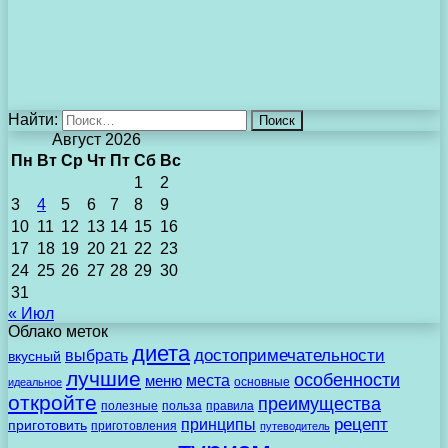
Найти:
Август 2026
Пн
Вт
Ср
Чт
Пт
Сб
Вс
1
2
3
4
5
6
7
8
9
10
11
12
13
14
15
16
17
18
19
20
21
22
23
24
25
26
27
28
29
30
31
« Июл
Облако меток
диета
выбрать
достопримечательности
вкусный
лучшие
особенности
места
меню
основные
идеальное
откройте
преимущества
полезные
польза
правила
рецепт
принципы
приготовить
приготовления
путеводитель