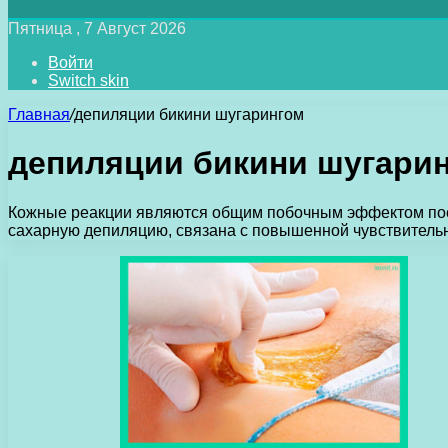
Пятница , 7 Август 2026
Войти
Switch skin
Главная
/
депиляции бикини шугарингом
депиляции бикини шугари
Кожные реакции являются общим побочным эффектом посл
сахарную депиляцию, связана с повышенной чувствительн